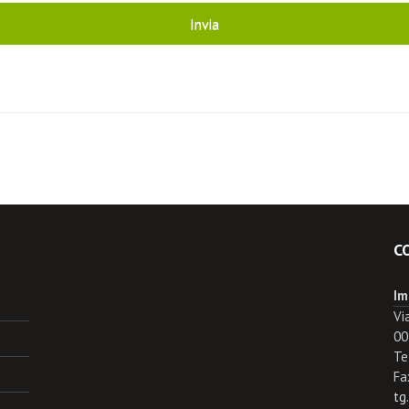
C
Im
Vi
00
Te
Fa
tg