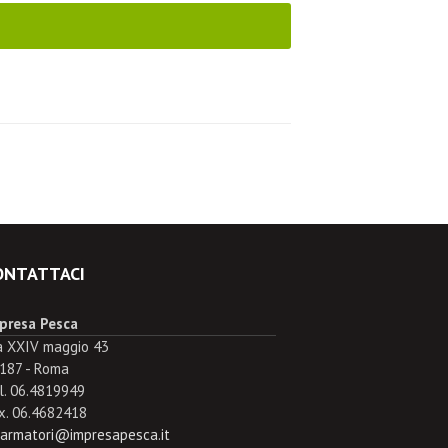
ONTATTACI
presa Pesca
a XXIV maggio 43
187 - Roma
l. 06.4819949
x. 06.4682418
.armatori@impresapesca.it