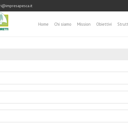
ri@impresapesca.it
Home
Chi siamo
Mission
Obiettivi
Strut