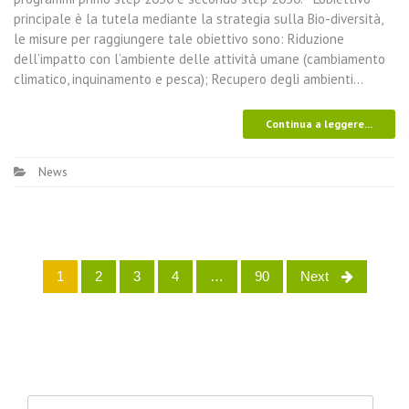
principale è la tutela mediante la strategia sulla Bio-diversità,
le misure per raggiungere tale obiettivo sono: Riduzione
dell’impatto con l’ambiente delle attività umane (cambiamento
climatico, inquinamento e pesca); Recupero degli ambienti…
Continua a leggere...
News
1
2
3
4
…
90
Next
Posts navigation
Ricerca per: