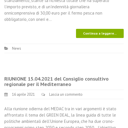
stanziamento, stante la richiesta totale che ha superato
l’importo previsto, e di un’indennità giornaliera
onnicomprensiva di 30,00 euro per il fermo pesca non
obbligatorio, con oneri e…
Continua a leggere...
News
RIUNIONE 15.04.2021 del Consiglio consultivo
regionale per il Mediterraneo
16 aprile 2021
Lascia un commento
Alla riunione odierna del MEDAC tra in vari argomenti è stato
affrontato il tema del GREEN DEAL, la linea guida di tutte le
politiche ambientali dell’Unione Europea, che ha due crono-
programmi primo step 2030 e secondo step 2050. L’obiettivo