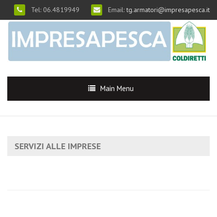
Tel: 06.4819949
Email:
tg.armatori@impresapesca.it
Main Menu
SERVIZI ALLE IMPRESE