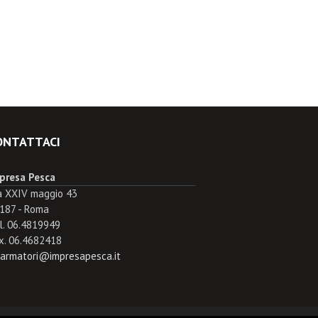
ONTATTACI
presa Pesca
a XXIV maggio 43
187 - Roma
l. 06.4819949
x. 06.4682418
.armatori@impresapesca.it