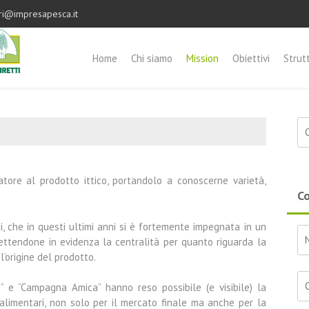
ri@impresapesca.it
Home
Chi siamo
Mission
Obiettivi
Strut
Ri
ore al prodotto ittico, portandolo a conoscerne varietà,
Co
i, che in questi ultimi anni si è fortemente impegnata in un
mettendone in evidenza la centralità per quanto riguarda la
l’origine del prodotto.
” e “Campagna Amica” hanno reso possibile (e visibile) la
oalimentari, non solo per il mercato finale ma anche per la