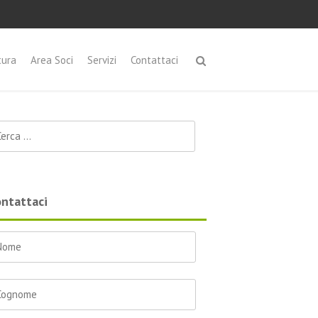
tura
Area Soci
Servizi
Contattaci
cerca per:
ntattaci