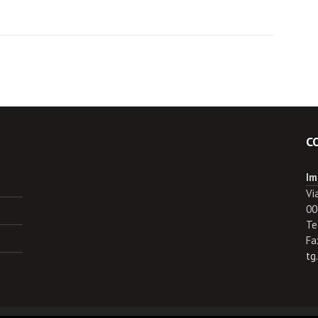
C
Im
Vi
00
Te
Fa
tg