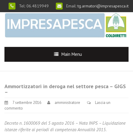
Tel: 06.4819949
Email:
tg.armatori@impresapesca.it
Main Menu
Ammortizzatori in deroga nel settore pesca – GIGS
–
7 settembre 2016
amministratore
Lascia un
commento
Decreto n. 1600069 del 5 agosto 2016 – Nota INPS – Liquidazione
istanze riferite ai periodi di competenza Annualità 2015.