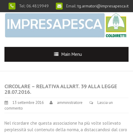
Tel: 06.4819949
Email:
tg.armatori@impresapesca.it
Main Menu
CIRCOLARE – RELATIVA ALL’ART. 39 ALLA LEGGE
28.07.2016.
13 settembre 2016
amministratore
Lascia un
commento
Nel ricordare che questa associazione ha più volte sollevato
perplessità sul contenuto della norma, a distaccandosi dal coro