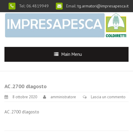
Tel: 06.4819949
Email:
tg.armatori@impresapesca.it
Main Menu
AC .2700 dlagosto
8 ottobre 2020
amministratore
Lascia un commento
AC .2700 dlagosto