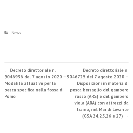
News
←
Decreto direttoriale n.
Decreto direttoriale n.
Post navigation
9046936 del 7 agosto 2020 –
9046725 del 7 agosto 2020 –
Modalità attuative per la
Disposizioni in materia di
pesca specifica nella fossa di
pesca bersaglio del gambero
Pomo
rosso (ARS) e del gambero
viola (ARA) con attrezzi da
traino, nel Mar di Levante
(GSA 24,25,26 e 27)
→