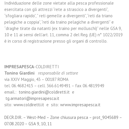
Individuazione delle zone vietate alla pesca professionale
esercitata con gli attrezzi “rete a strascico a divergenti”,
“sfogliara rapido”, ” reti gemelle a divergenti”, “reti da triano
pelagiche a coppia”, “reti da traino pelagiche a divergenti” e
“draghe tirate da natanti (ex traino per molluschi)” nelle GSA 9,
10 e 11 ai sensi dell’art. 11, comma 2 del Reg. (UE) n° 1022/2019
è in corso di registrazione presso gli organi di controllo.
IMPRESAPESCA
-COLDIRETTI
Tonino Giardini
responsabile di settore
via XXIV Maggio, 43 – 00187 ROMA
tel. 06.4682415 – cell. 366.6149491 – fax 06.4819949
email.:
tonino.giardini@coldiretti.it
e
tg.armatori@impresapesca.it
sito:
www.coldiretti.it
e sito:
wrww.impresapesca.it
DECR.DIR. – West-Med – Zone chiusura pesca – prot_9045689 –
07.08.2020 – GSA 9, 10, 11