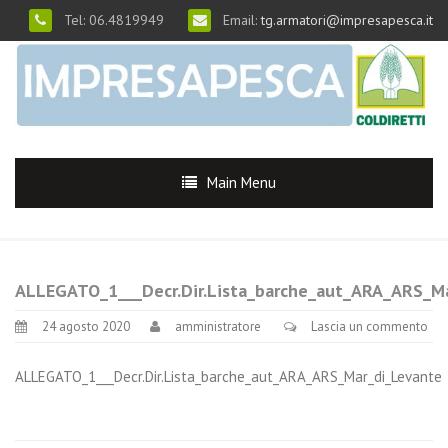
Tel: 06.4819949
Email:
tg.armatori@impresapesca.it
Main Menu
ALLEGATO_1___Decr.Dir.Lista_barche_aut_ARA_ARS_M
24 agosto 2020
amministratore
Lascia un commento
ALLEGATO_1___Decr.Dir.Lista_barche_aut_ARA_ARS_Mar_di_Levante