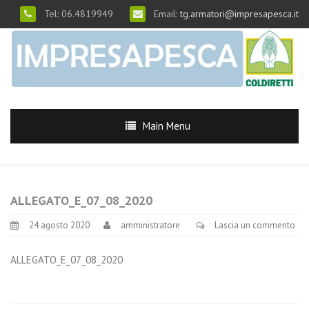
Tel: 06.4819949
Email:
tg.armatori@impresapesca.it
Main Menu
ALLEGATO_E_07_08_2020
24 agosto 2020
amministratore
Lascia un commento
ALLEGATO_E_07_08_2020