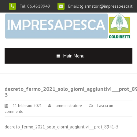
Tel: 06.4819949
Email:
tg.armatori@impresapesca.it
Main Menu
decreto_fermo_2021_solo_giorni_aggiuntivi___prot_8
3
11 febbraio 2021
amministratore
Lascia un
commento
decreto_fermo_2021_solo_giorni_aggiuntivi___prot_8941-3