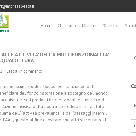
ri@impresapesca.it
Home
Chi siamo
Mission
Obiettivi
Strut
 ALLE ATTIVITA’ DELLA MULTIFUNZIONALITA’
Ri
ACQUACOLTURA
Lascia un commento
Co
il riconoscimento del “bonus” per le aziende dell’
beneficiare del fondo ristorazione a sostegno del mondo
cquisti dei soli prodotti ittici nazionali è il marchio di
. L’azione incisiva della nostra Confederazione è stata
ema dell’ “attività prevalente” e dei “passaggi interni”,
MIPAAF, questo al fine di evitare che altri si mettano al