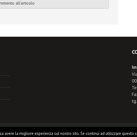
C
Im
Vi
00
Te
Fa
tg
ssa avere la migliore esperienza sul nostro sito. Se continui ad utilizzare questo 