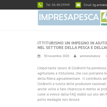
Tel: 06.4819949
Email:
tg.armato
ITTITURISMO UN IMPEGNO IN AIUTO
NEL SETTORE DELLA PESCA E DELL’
30 novembre 2020
amministratore
L’importante lavoro di Coldiretti ha permesso 
agriturismo e ittiturismo, che così potranno 
della filiera agroalimentare. Il contributo ad a
Coldiretti a tutela delle produzioni nazionali
anche volta a fare chiarezza in merito al probl
come si evince dalla FAQ visibili sul sito del 
petto medaglie non dovute.