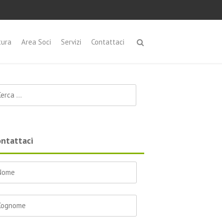
tura
Area Soci
Servizi
Contattaci
cerca per:
ntattaci