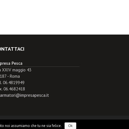
ONTATTACI
presa Pesca
a XXIV maggio 43
187 - Roma
l. 06.4819949
x. 06.4682418
.armatori@impresapesca.it
sito noi assumiamo che tu ne sia felice.
Ok