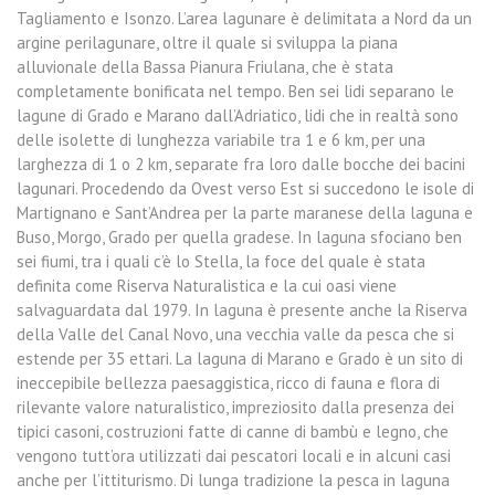
Tagliamento e Isonzo. L’area lagunare è delimitata a Nord da un
argine perilagunare, oltre il quale si sviluppa la piana
alluvionale della Bassa Pianura Friulana, che è stata
completamente bonificata nel tempo. Ben sei lidi separano le
lagune di Grado e Marano dall’Adriatico, lidi che in realtà sono
delle isolette di lunghezza variabile tra 1 e 6 km, per una
larghezza di 1 o 2 km, separate fra loro dalle bocche dei bacini
lagunari. Procedendo da Ovest verso Est si succedono le isole di
Martignano e Sant’Andrea per la parte maranese della laguna e
Buso, Morgo, Grado per quella gradese. In laguna sfociano ben
sei fiumi, tra i quali c’è lo Stella, la foce del quale è stata
definita come Riserva Naturalistica e la cui oasi viene
salvaguardata dal 1979. In laguna è presente anche la Riserva
della Valle del Canal Novo, una vecchia valle da pesca che si
estende per 35 ettari. La laguna di Marano e Grado è un sito di
ineccepibile bellezza paesaggistica, ricco di fauna e flora di
rilevante valore naturalistico, impreziosito dalla presenza dei
tipici casoni, costruzioni fatte di canne di bambù e legno, che
vengono tutt’ora utilizzati dai pescatori locali e in alcuni casi
anche per l’ittiturismo. Di lunga tradizione la pesca in laguna