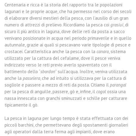
Centenaria e ricca è la storia del rapporto tra le popolazioni
lagunari e le proprie acque, che ha permesso nel corso dei secoli
di elaborare diversi mestieri della pesca, con l’ausilio di un gran
numero di attrezzi di prelievo. Ricordiamo la pesca coi
grasiui
, di
sicuro il più antico in laguna, dove delle reti da posta a sacco
venivano posizionate in acqua nel periodo primaverile e in quello
autunnale, grazie ai quali si pescavano varie tipologie di pesce e
crostacei. Caratteristica anche la pesca con la
canara
, sistema
utilizzato per la cattura del cefalame, dove il pesce veniva
indirizzato verso le reti previo averlo spaventato con il
battimento dello “
sbordon
” sull’acqua. Inoltre, veniva utilizzata
anche la
passelera
, che ad intuito si utilizzava per la cattura di
sogliole e passere a mezzo di reti da posta. Citiamo il
parangal
per la pesca di anguille, passere, gò e, infine, il
cogol
ossia una
nassa innescata con granchi sminuzzati e schille per catturare
tipicamente il gò.
La pesca in laguna per lungo tempo è stata effettuata con dei
piccoli barchini, che permettevano degli spostamenti giornalieri
agli operatori dalla terra ferma agli impianti, dove erano