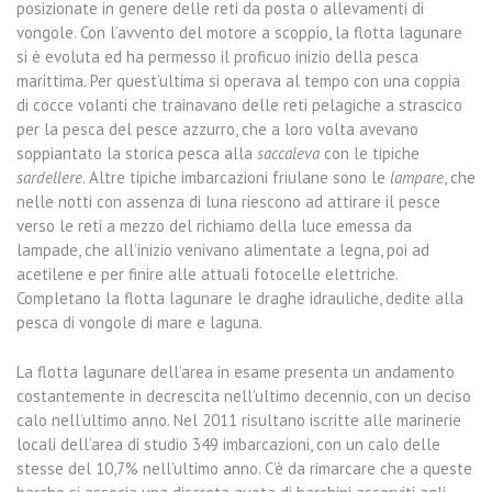
posizionate in genere delle reti da posta o allevamenti di
vongole. Con l’avvento del motore a scoppio, la flotta lagunare
si è evoluta ed ha permesso il proficuo inizio della pesca
marittima. Per quest’ultima si operava al tempo con una coppia
di cocce volanti che trainavano delle reti pelagiche a strascico
per la pesca del pesce azzurro, che a loro volta avevano
soppiantato la storica pesca alla
saccaleva
con le tipiche
sardellere
. Altre tipiche imbarcazioni friulane sono le
lampare
, che
nelle notti con assenza di luna riescono ad attirare il pesce
verso le reti a mezzo del richiamo della luce emessa da
lampade, che all’inizio venivano alimentate a legna, poi ad
acetilene e per finire alle attuali fotocelle elettriche.
Completano la flotta lagunare le draghe idrauliche, dedite alla
pesca di vongole di mare e laguna.
La flotta lagunare dell’area in esame presenta un andamento
costantemente in decrescita nell’ultimo decennio, con un deciso
calo nell’ultimo anno. Nel 2011 risultano iscritte alle marinerie
locali dell’area di studio 349 imbarcazioni, con un calo delle
stesse del 10,7% nell’ultimo anno. C’è da rimarcare che a queste