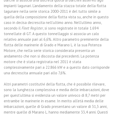
barche si associa una discreta quota di barchini asserviti agli
impianti lagunari. L’andamento della stazza totale della flotta
lagunare nella serie storica 2000‐2011 è del tutto simile a
quella della composizione della flotta vista su, anche in questo
caso in decisa decrescita nell’ultimo anno. Nell’ultimo anno,
secondo il
Fleet Register
, si sono registrate in totale 1.694
tonnellate di GT. A questo tonnellaggio si associa un calo
relativo annuale pari al 6,6%. Altro parametro preminente della
flotta delle marinerie di Grado e Marano L. è la sua Potenza
Motore, che nella serie storica considerata presenta un
andamento che non si discosta dai precedenti. La potenza
motore che è stata registrata nel 2011 è stata
complessivamente pari a 22.866 kW e a questo dato corrisponde
una decrescita annuale pari allo 7,6%.
Altri parametri costitutivi della flotta, che è possibile rilevare,
sono la lunghezza complessiva e media delle imbarcazioni, dove
per quest’ultima si evidenzia un valore univoco di 8,7 metri per
entrambe le marinerie in esame. In merito all’età media delle
imbarcazioni, quelle di Grado presentano un valore di 31,3 anni,
mentre quelle di Marano L. hanno mediamente 33,4 anni. Questi