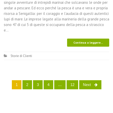
singole avventure di intrepidi marinai che solcavano le onde per
andar a pescare. Ed ecco perché la pesca è una e vera e propria
risorsa a Senigallia: per il coraggio e l’audacia di questi autentici
lupi di mare. Le imprese legate alla marineria della grande pesca
sono 47 di cui 5 di queste si occupano della pesca a strascico
e…
Continua a leggere...
Storie di Clienti
1
2
3
4
…
12
Next
Posts navigation