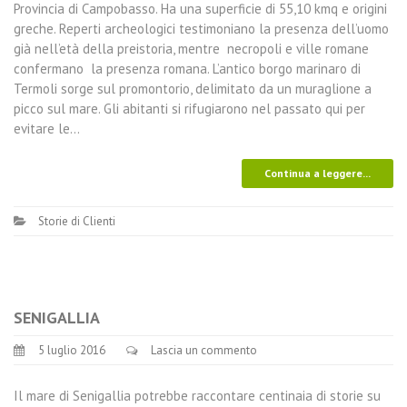
Provincia di Campobasso. Ha una superficie di 55,10 kmq e origini
greche. Reperti archeologici testimoniano la presenza dell’uomo
già nell’età della preistoria, mentre necropoli e ville romane
confermano la presenza romana. L’antico borgo marinaro di
Termoli sorge sul promontorio, delimitato da un muraglione a
picco sul mare. Gli abitanti si rifugiarono nel passato qui per
evitare le…
Continua a leggere...
Storie di Clienti
SENIGALLIA
5 luglio 2016
Lascia un commento
Il mare di Senigallia potrebbe raccontare centinaia di storie su