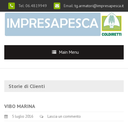
Tel: 06.4819949
Email:
tg.armatori@impresapesca.it
Main Menu
Storie di Clienti
VIBO MARINA
5 luglio 2016
Lascia un commento