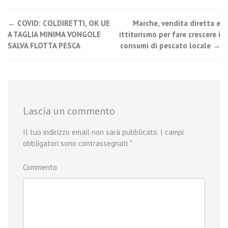
←
COVID: COLDIRETTI, OK UE
Marche, vendita diretta e
Post navigation
A TAGLIA MINIMA VONGOLE
ittiturismo per fare crescere i
SALVA FLOTTA PESCA
consumi di pescato locale
→
Lascia un commento
Il tuo indirizzo email non sarà pubblicato.
I campi
obbligatori sono contrassegnati
*
Commento