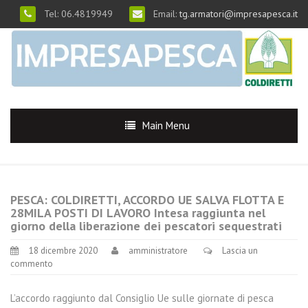
Tel: 06.4819949
Email:
tg.armatori@impresapesca.it
Main Menu
PESCA: COLDIRETTI, ACCORDO UE SALVA FLOTTA E
28MILA POSTI DI LAVORO Intesa raggiunta nel
giorno della liberazione dei pescatori sequestrati
18 dicembre 2020
amministratore
Lascia un
commento
L’accordo raggiunto dal Consiglio Ue sulle giornate di pesca