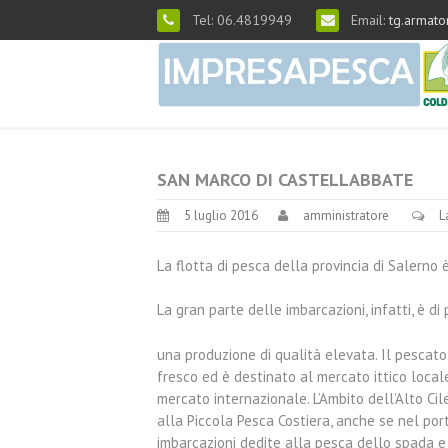
Tel: 06.4819949
Email:
tg.armato
SAN MARCO DI CASTELLABBATE
5 luglio 2016
amministratore
L
La flotta di pesca della provincia di Salerno
La gran parte delle imbarcazioni, infatti, è d
una produzione di qualità elevata. Il pescat
fresco ed è destinato al mercato ittico loca
mercato internazionale. L’Ambito dell’Alto Cile
alla Piccola Pesca Costiera, anche se nel port
imbarcazioni dedite alla pesca dello spada e 