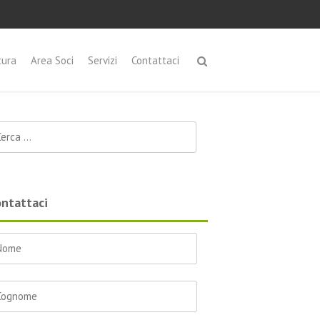
tura
Area Soci
Servizi
Contattaci
cerca per:
ntattaci