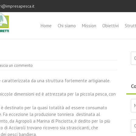
ri@impresapesca.it
Home
Chi siamo
Mission
Obiettivi
Strut
Ri
ascia un commento
 è caratterizzata da una struttura fortemente artigianale.
Co
i piccole dimensioni ed è attrezzata per la piccola pesca, con
o è destinato per la quasi totalità ad essere consumato
le. Fa eccezione la produzione tonniera destinata al
nto, da Agropoli a Marina di Pisciotta, è dedito per lo più
o di Acciaroli trovano ricovero sia strascicanti, che
dei pesci bandiera.