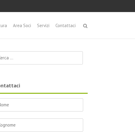
tura
Area Soci
Servizi
Contattaci
cerca per:
ntattaci