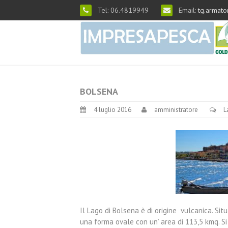
Tel: 06.4819949
Email:
tg.armato
BOLSENA
4 luglio 2016
amministratore
L
Il Lago di Bolsena è di origine vulcanica. Situa
una forma ovale con un’ area di 113,5 kmq. S