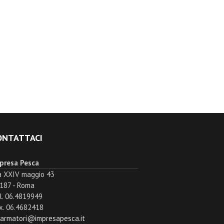
ONTATTACI
presa Pesca
a XXIV maggio 43
187 - Roma
l. 06.4819949
x. 06.4682418
.armatori@impresapesca.it