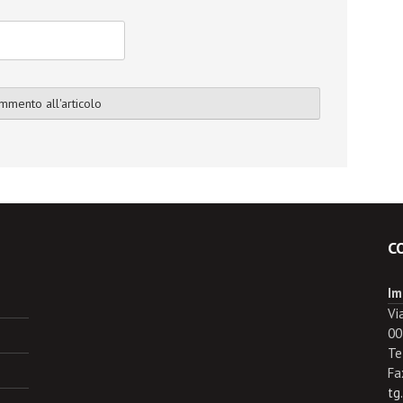
C
Im
Vi
00
Te
Fa
tg