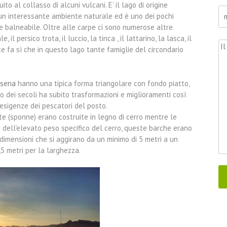
to al collasso di alcuni vulcani. E’ il lago di origine
un interessante ambiente naturale ed è uno dei pochi
e balneabile. Oltre alle carpe ci sono numerose altre
 il persico trota, il luccio, la tinca , il lattarino, la lasca, il
ce fa sì che in questo lago tante famiglie del circondario
lsena
hanno una tipica forma triangolare con fondo piatto,
so dei secoli ha subito trasformazioni e miglioramenti così
esigenze dei pescatori del posto.
ate (sponne) erano costruite in legno di cerro mentre le
a dell’elevato peso specifico del cerro, queste barche erano
dimensioni che si aggirano da un minimo di 5 metri a un
,5 metri per la larghezza.