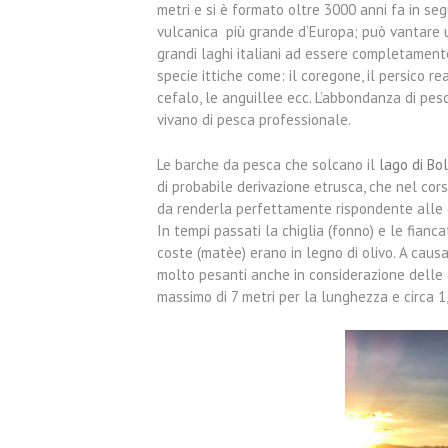
metri e si è formato oltre 3000 anni fa in segui
vulcanica più grande d’Europa; può vantare 
grandi laghi italiani ad essere completament
specie ittiche come: il coregone, il persico reale,
cefalo, le anguillee ecc. L’abbondanza di pes
vivano di pesca professionale.
Le barche da pesca che solcano il
lago di Bo
di probabile derivazione etrusca, che nel cor
da renderla perfettamente rispondente alle 
In tempi passati la chiglia (fonno) e le fianc
coste (matèe) erano in legno di olivo. A caus
molto pesanti anche in considerazione delle 
massimo di 7 metri per la lunghezza e circa 1