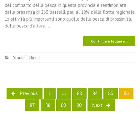
del comparto della pesca in questa provincia è testimoniata
dalla presenza di 265 battelli, pari al 18% della flotta regionale.
Le attività più importanti sono quelle della pesca di prossimità,
della pesca d’altura,…
Continua a leggere...
Storie di Clienti
Previous
1
…
83
84
85
86
Posts navigation
87
88
89
90
Next