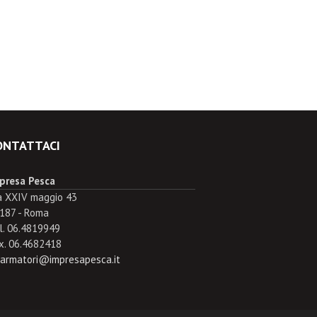
ONTATTACI
presa Pesca
a XXIV maggio 43
187 - Roma
l. 06.4819949
x. 06.4682418
.armatori@impresapesca.it