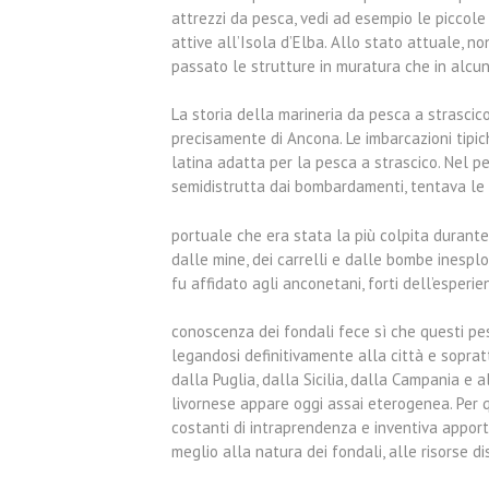
attrezzi da pesca, vedi ad esempio le piccole
attive all’Isola d’Elba. Allo stato attuale, n
passato le strutture in muratura che in alcun
La storia della marineria da pesca a strascico 
precisamente di Ancona. Le imbarcazioni tipi
latina adatta per la pesca a strascico. Nel p
semidistrutta dai bombardamenti, tentava le 
portuale che era stata la più colpita durant
dalle mine, dei carrelli e dalle bombe inespl
fu affidato agli anconetani, forti dell’esperie
conoscenza dei fondali fece sì che questi pes
legandosi definitivamente alla città e soprat
dalla Puglia, dalla Sicilia, dalla Campania e 
livornese appare oggi assai eterogenea. Per 
costanti di intraprendenza e inventiva appor
meglio alla natura dei fondali, alle risorse di