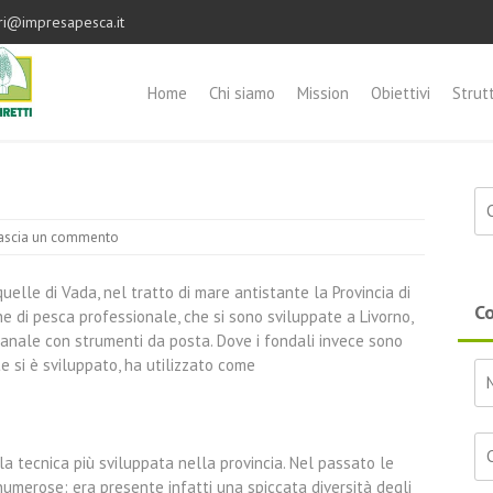
ri@impresapesca.it
Home
Chi siamo
Mission
Obiettivi
Strut
Ri
ascia un commento
elle di Vada, nel tratto di mare antistante la Provincia di
Co
he di pesca professionale, che si sono sviluppate a Livorno,
ianale con strumenti da posta. Dove i fondali invece sono
e si è sviluppato, ha utilizzato come
la tecnica più sviluppata nella provincia. Nel passato le
 numerose: era presente infatti una spiccata diversità degli