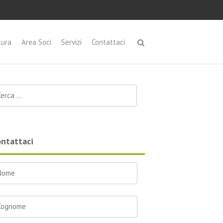
tura
Area Soci
Servizi
Contattaci
cerca per:
ntattaci