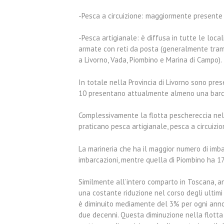
-Pesca a circuizione: maggiormente presente a
-Pesca artigianale: è diffusa in tutte le loc
armate con reti da posta (generalmente trama
a Livorno, Vada, Piombino e Marina di Campo).
In totale nella Provincia di Livorno sono pres
10 presentano attualmente almeno una barca
Complessivamente la flotta peschereccia nella
praticano pesca artigianale, pesca a circuizio
La marineria che ha il maggior numero di imba
imbarcazioni, mentre quella di Piombino ha 17
Similmente all’intero comparto in Toscana, an
una costante riduzione nel corso degli ultimi 
è diminuito mediamente del 3% per ogni anno,
due decenni. Questa diminuzione nella flotta 