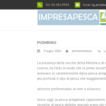
Tel: 06.4819949
Email:
tg.armato
PIOMBINO
5 luglio 2016
amministratore
L
La presenza delle secche della Meloria e di qu
Livorno, ha fatto in modo che le prime tecnic
avessero le caratteristiche dalla pesca artig
più profondi, il tipo di pesca che maggiorment
attrezzo preferenziale la rete a strascico.
Ancor oggi, la pesca artigianale rappresenta 
tecniche di pesca definite speciali erano più