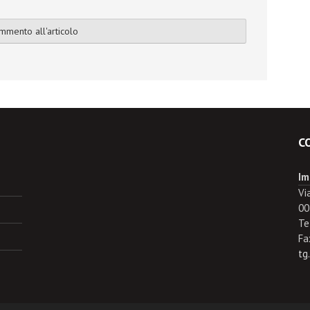
C
Im
Vi
00
Te
Fa
tg