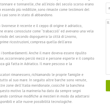
 tonnare e tonnarelle, che all’inizio del secolo scorso erano
on essendo più redditizie, sono rimaste come testimoni del
i casi sono in stato di abbandono.
livornese è recente e il ceppo di origine è adriatico,
che erano conosciute come “trabaccoli” ed avevano una vela
eriodo del secondo dopoguerra la città di Livorno,
prime ricostruzioni, compresa quella dell’area
e i bombardamenti. Anche il mare doveva essere ripulito
ose, occorrevano perciò mezzi e persone esperte e il compito
nza già fatta in Adriatico. Il mare pescoso e la
catori rimanessero, richiamando le proprie famiglie e
tutto al suo mare. In seguito altre barche sono venute,
altre zone dell’Italia meridionale, cosicchè la banchina
questo motivo la marineria ha dato da sempre segni
tando continue modifiche ai mestieri in modo da adattarsi
sponibili e alle nuove possibilità tecnologiche.