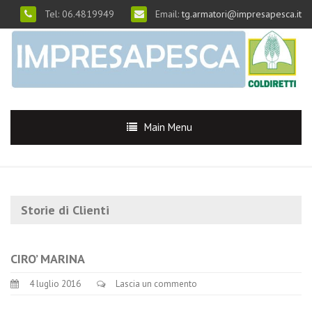
Tel: 06.4819949
Email:
tg.armatori@impresapesca.it
Main Menu
Storie di Clienti
CIRO’ MARINA
4 luglio 2016
Lascia un commento