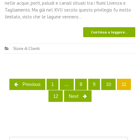
nelle acque, porti, paludi e canali situati tra i fiumi Livenza e
Tagliamento. Ma già nel XVII secolo questo privilegio fu molto
limitato, visto che le lagune vennero…
Continua a leggere...
Storie di Clienti
Previous
1
…
8
9
10
11
Posts navigation
12
Next